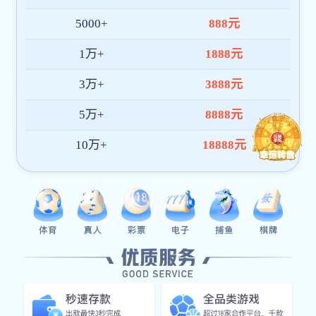
七、未成年人保护
我们不会面向 14 周岁以下用户提供注册服务。如发现未成年人
信息，我们将及时删除。如您是监护人可与我们联系处理。
八、隐私政策的更新
当本政策有重大调整时，我们将通过平台公告、推送等方式提前
告知。
九、联系我们
如有任何隐私相关的问题，请发送邮件至：
support@tonibelle.com