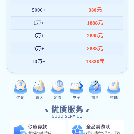
乐动在线官网全站App
我们推出的原生应用覆盖体育、电竞等热门内容，支持赛事